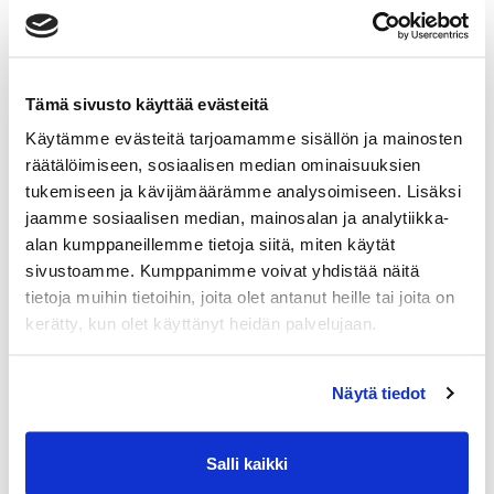
Tämä sivusto käyttää evästeitä
Maa (*):
Käytämme evästeitä tarjoamamme sisällön ja mainosten
Suomi
räätälöimiseen, sosiaalisen median ominaisuuksien
tukemiseen ja kävijämäärämme analysoimiseen. Lisäksi
Rekisteröidy
jaamme sosiaalisen median, mainosalan ja analytiikka-
alan kumppaneillemme tietoja siitä, miten käytät
Haluan tilata Powergym Kouvola uutiskirjeen
sivustoamme. Kumppanimme voivat yhdistää näitä
Tietoni saa tallentaa Power Gym asiakas- ja
tietoja muihin tietoihin, joita olet antanut heille tai joita on
markkinointirekisteriin EU:n tietosuoja-
kerätty, kun olet käyttänyt heidän palvelujaan.
asetusten mukaisesti. (*)
Näytä tiedot
(*) Tieto on pakollinen
Salli kaikki