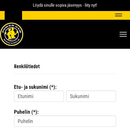
Löydä sinulle sopiva jäsenyys - liity nyt!
Navig
Nav
Henkilötiedot
Etu- ja sukunimi (*):
Puhelin (*):