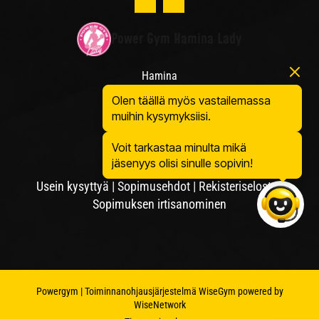
Power Gym Hamina Lady
Hamina
Satamakatu 11
Olen täällä myös vastailemassa
49400 Hamina
muihin kysymyksiisi.
Voit tarkastaa minulta mikä
jäsenyys olisi sinulle sopivin!
Usein kysyttyä
|
Sopimusehdot
|
Rekisteriseloste
|
Sopimuksen irtisanominen
Powergym
| Toiminnanohjausjärjestelmä
WiseGym
powered by
WiseNetwork