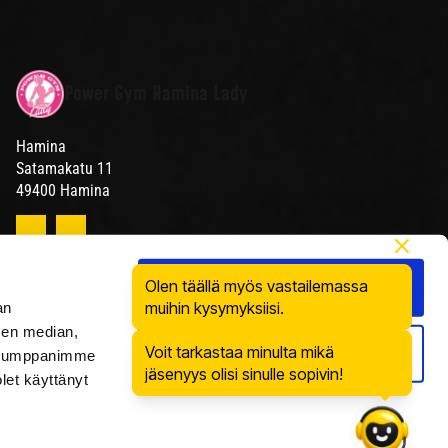
Power Gym Hamina Lady
Hamina
Satamakatu 11
49400 Hamina
Olen täällä myös vastailemassa
Salli kaikki
muihin kysymyksiisi.
an
sen median,
Voit tarkastaa minulta mikä
Kiellä
. Kumppanimme
jäsenyys olisi sinulle sopivin!
olet käyttänyt
Tietosuojaseloste