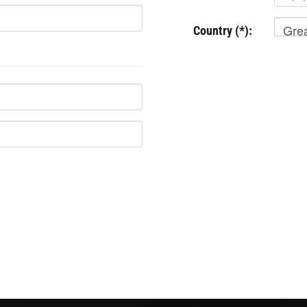
Grea
Country (*):