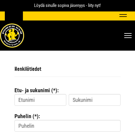
Löydä sinulle sopiva jäsenyys - liity nyt!
Navig
Nav
Henkilötiedot
Etu- ja sukunimi (*):
Puhelin (*):