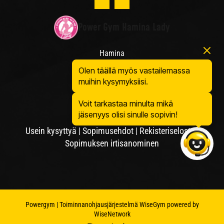
Power Gym Hamina Lady
Hamina
Satamakatu 11
Olen täällä myös vastailemassa
49400 Hamina
muihin kysymyksiisi.
Voit tarkastaa minulta mikä
jäsenyys olisi sinulle sopivin!
Usein kysyttyä
|
Sopimusehdot
|
Rekisteriseloste
|
Sopimuksen irtisanominen
Powergym
| Toiminnanohjausjärjestelmä
WiseGym
powered by
WiseNetwork