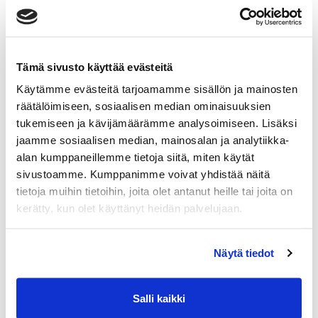
Tämä sivusto käyttää evästeitä
Maa (*):
Käytämme evästeitä tarjoamamme sisällön ja mainosten
Suomi
räätälöimiseen, sosiaalisen median ominaisuuksien
tukemiseen ja kävijämäärämme analysoimiseen. Lisäksi
Rekisteröidy
jaamme sosiaalisen median, mainosalan ja analytiikka-
alan kumppaneillemme tietoja siitä, miten käytät
Haluan tilata Powergym Kouvola uutiskirjeen
sivustoamme. Kumppanimme voivat yhdistää näitä
Tietoni saa tallentaa Power Gym asiakas- ja
tietoja muihin tietoihin, joita olet antanut heille tai joita on
markkinointirekisteriin EU:n tietosuoja-
kerätty, kun olet käyttänyt heidän palvelujaan.
asetusten mukaisesti. (*)
Näytä tiedot
(*) Tieto on pakollinen
Salli kaikki