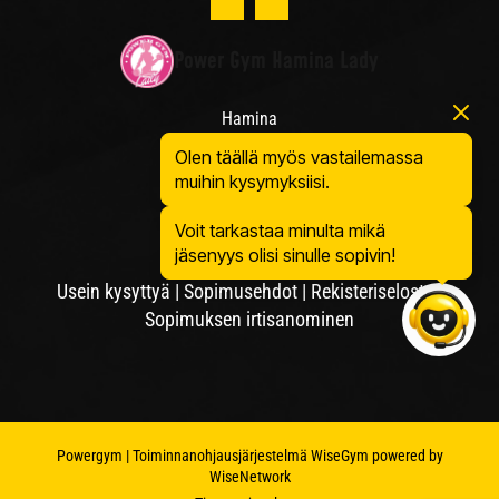
Power Gym Hamina Lady
Hamina
Satamakatu 11
Olen täällä myös vastailemassa
49400 Hamina
muihin kysymyksiisi.
Voit tarkastaa minulta mikä
jäsenyys olisi sinulle sopivin!
Usein kysyttyä
|
Sopimusehdot
|
Rekisteriseloste
|
Sopimuksen irtisanominen
Powergym
| Toiminnanohjausjärjestelmä
WiseGym
powered by
WiseNetwork