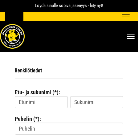
Löydä sinulle sopiva jäsenyys - liity nyt!
Navig
Nav
Henkilötiedot
Etu- ja sukunimi (*):
Puhelin (*):