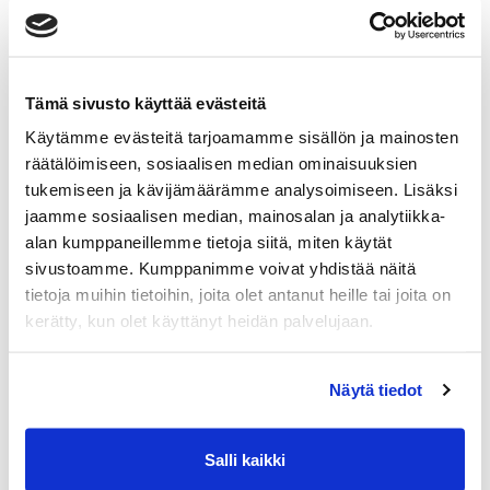
Tämä sivusto käyttää evästeitä
Maa (*):
Käytämme evästeitä tarjoamamme sisällön ja mainosten
Suomi
räätälöimiseen, sosiaalisen median ominaisuuksien
tukemiseen ja kävijämäärämme analysoimiseen. Lisäksi
Rekisteröidy
jaamme sosiaalisen median, mainosalan ja analytiikka-
alan kumppaneillemme tietoja siitä, miten käytät
Haluan tilata Powergym Kouvola uutiskirjeen
sivustoamme. Kumppanimme voivat yhdistää näitä
Tietoni saa tallentaa Power Gym asiakas- ja
tietoja muihin tietoihin, joita olet antanut heille tai joita on
markkinointirekisteriin EU:n tietosuoja-
kerätty, kun olet käyttänyt heidän palvelujaan.
asetusten mukaisesti. (*)
Näytä tiedot
(*) Tieto on pakollinen
Salli kaikki